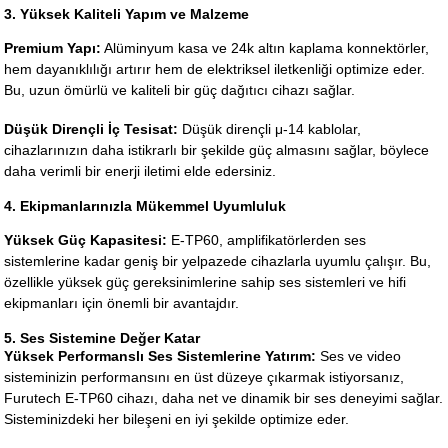
3. Yüksek Kaliteli Yapım ve Malzeme
Premium Yapı:
Alüminyum kasa ve 24k altın kaplama konnektörler,
hem dayanıklılığı artırır hem de elektriksel iletkenliği optimize eder.
Bu, uzun ömürlü ve kaliteli bir güç dağıtıcı cihazı sağlar.
Düşük Dirençli İç Tesisat:
Düşük dirençli μ-14 kablolar,
cihazlarınızın daha istikrarlı bir şekilde güç almasını sağlar, böylece
daha verimli bir enerji iletimi elde edersiniz.
4. Ekipmanlarınızla Mükemmel Uyumluluk
Yüksek Güç Kapasitesi:
E-TP60, amplifikatörlerden ses
sistemlerine kadar geniş bir yelpazede cihazlarla uyumlu çalışır. Bu,
özellikle yüksek güç gereksinimlerine sahip ses sistemleri ve hifi
ekipmanları için önemli bir avantajdır.
5. Ses Sistemine Değer Katar
Yüksek Performanslı Ses Sistemlerine Yatırım:
Ses ve video
sisteminizin performansını en üst düzeye çıkarmak istiyorsanız,
Furutech E-TP60 cihazı, daha net ve dinamik bir ses deneyimi sağlar.
Sisteminizdeki her bileşeni en iyi şekilde optimize eder.