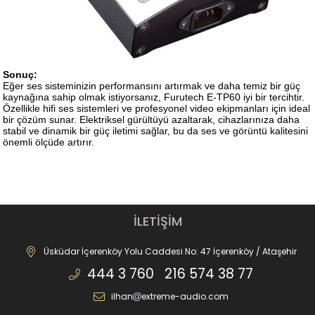
Sonuç:
Eğer ses sisteminizin performansını artırmak ve daha temiz bir güç
kaynağına sahip olmak istiyorsanız, Furutech E-TP60 iyi bir tercihtir.
Özellikle hifi ses sistemleri ve profesyonel video ekipmanları için ideal
bir çözüm sunar. Elektriksel gürültüyü azaltarak, cihazlarınıza daha
stabil ve dinamik bir güç iletimi sağlar, bu da ses ve görüntü kalitesini
önemli ölçüde artırır.
İLETİŞİM
Üsküdar İçerenköy Yolu Caddesi No: 47 İçerenköy / Ataşehir
444 3 760 216 574 38 77
ilhan
extreme-audio.com