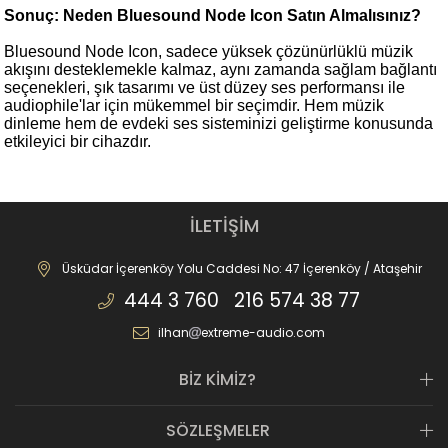
Sonuç: Neden Bluesound Node Icon Satın Almalısınız?
Bluesound Node Icon, sadece yüksek çözünürlüklü müzik
akışını desteklemekle kalmaz, aynı zamanda sağlam bağlantı
seçenekleri, şık tasarımı ve üst düzey ses performansı ile
audiophile'lar için mükemmel bir seçimdir. Hem müzik
dinleme hem de evdeki ses sisteminizi geliştirme konusunda
etkileyici bir cihazdır.
İLETİŞİM
Üsküdar İçerenköy Yolu Caddesi No: 47 İçerenköy / Ataşehir
444 3 760 216 574 38 77
ilhan
extreme-audio.com
BİZ KİMİZ?
SÖZLEŞMELER