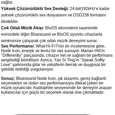
sağlar.
Yüksek Çözünürlüklü Ses Desteği:
24-bit/192kHz'e kadar
yüksek çözünürlüklü ses dosyalarını ve DSD256 formatını
destekler.
Çok Odalı Müzik Akışı:
BluOS ekosistemi sayesinde
evinizdeki diğer Bluesound ve BluOS uyumlu cihazlarla
senkronize çalışarak çok odalı müzik deneyimi sunar.
Ses Performansı:
What Hi-Fi?'nin ön incelemesine göre,
Node Icon, enerjik ve temiz bir ses sunuyor. Marian Hill'in
"Differently" parçasında, cihazın net ve sağlam bir performans
sergilediği belirtiliyor. Ayrıca, Yao Si Ting'in "Speak Softly
Love" şarkısında gitar ve vokallerin berrak ve duygusal bir
şekilde iletildiği vurgulanıyor.
Sonuç:
Bluesound Node Icon, şık tasarımı, geniş bağlantı
seçenekleri ve üstün ses performansıyla dikkat çeken bir
müzik oynatıcıdır. Audiophile seviyesinde bir deneyim arayan
kullanıcılar için güçlü bir seçenek olarak öne çıkmaktadır.