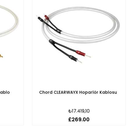
Kablo
Chord CLEARWAYX Hoparlör Kablosu
₺17.419,10
£269.00