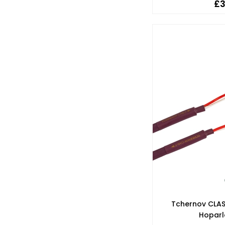
£3
Tchernov CLAS
Hoparl