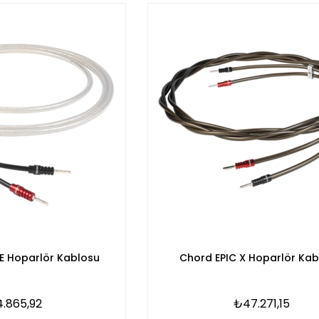
E Hoparlör Kablosu
Chord EPIC X Hoparlör Kab
.865,92
₺47.271,15