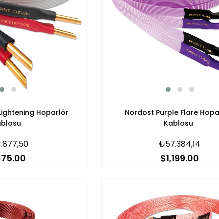
Lightening Hoparlör
Nordost Purple Flare Hopa
ablosu
Kablosu
.877,50
₺57.384,14
75.00
$1,199.00