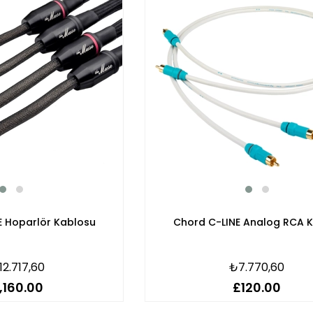
E Hoparlör Kablosu
Chord C-LINE Analog RCA 
12.717,60
₺7.770,60
,160.00
£120.00