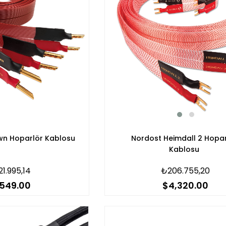
Nordost Heimdall 2 Hopar
wn Hoparlör Kablosu
Kablosu
₺206.755,20
21.995,14
$4,320.00
,549.00