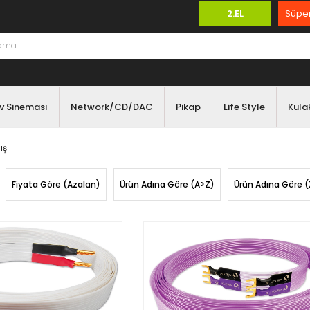
2.EL
Süper
v Sineması
Network/CD/DAC
Pikap
Life Style
Kulak
ış
Fiyata Göre (Azalan)
Ürün Adına Göre (A>Z)
Ürün Adına Göre 