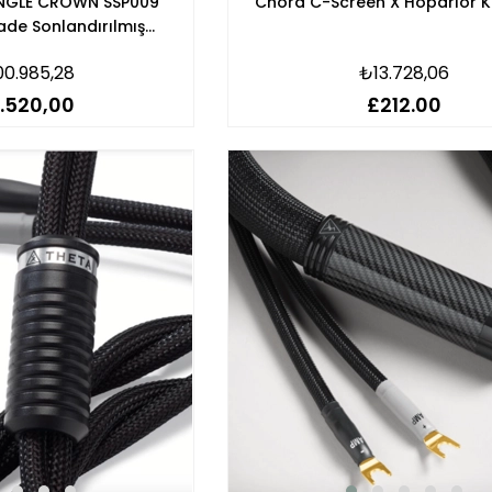
SINGLE CROWN SSP009
Chord C-Screen X Hoparlör 
ade Sonlandırılmış
ör Kablosu
00.985,28
₺13.728,06
.520,00
£212.00