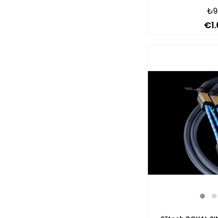
₺9
€1