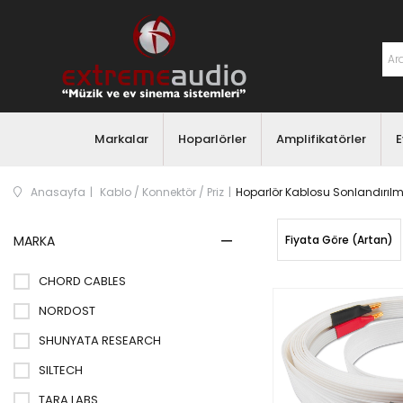
Markalar
Hoparlörler
Amplifikatörler
E
Anasayfa
Kablo / Konnektör / Priz
Hoparlör Kablosu Sonlandırılm
MARKA
Fiyata Göre (Artan)
CHORD CABLES
NORDOST
SHUNYATA RESEARCH
SILTECH
TARA LABS