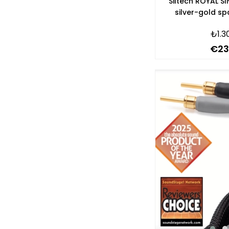
Siltech ROYAL 
silver-gold sp
Hoparl
₺1.3
€23