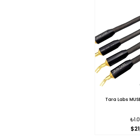
Tara Labs MUS
₺1.0
$21