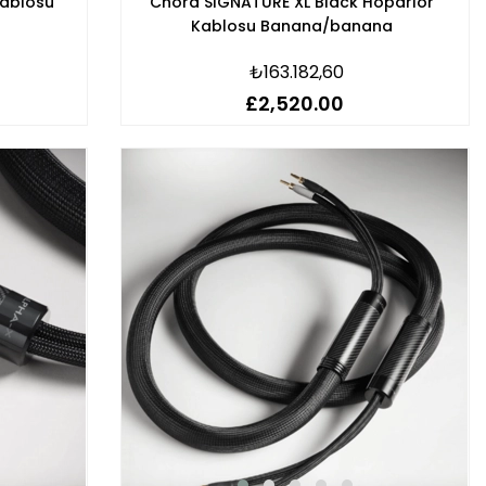
Kablosu
Chord SIGNATURE XL Black Hoparlör
Kablosu Banana/banana
₺163.182,60
£2,520.00