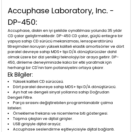
Accuphase Laboratory, Inc. -
DP-450:
Accuphase, diskin en iyi şekilde oynatılması yolunda 35 yıldır
CD çalar geliştirmektedir. DP-450 CD çalar, güçlü entegre bir
yapıya sahip CD sürücü mekanizması, lensoperatörünü
titreşimden koruyan yüksek kaliteli elastik amortisörler ve dört
paralel devreye sahip MDS+ tipi D/A dönüştürücüler dahil
olmak üzere bir dizi yenilikçi teknolojiyi bir araya getirir. DP-
450, dinleme deneyiminizde kalıcı bir etki yaratmak için
herhangi bir CD'nin tam potansiyelini ortaya çıkarır.
Ek Bilgiler:
Yüksek kaliteli CD sürücüsü.
Dört paralel devreye sahip MDS+ tipi D/A dönüştürücü.
Ayrı hat ve dengeli sinyal yollarına sahip Doğrudan
Dengeli Filtre.
Parça sırasını değiştirebilen programlanabilir çalma
listeleri.
Örnekleme frekansı ve nicemleme biti göstergesi.
Taşıma çıkışları ve dijital girişler.
USB girişiyle dijital arayüz.
Accuphase seslendirme eşitleyicisiyle dijital bağlantı.