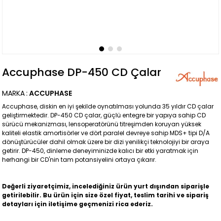
Accuphase DP-450 CD Çalar
MARKA
:
ACCUPHASE
Accuphase, diskin en iyi şekilde oynatılması yolunda 35 yıldır CD çalar
geliştirmektedir. DP-450 CD çalar, güçlü entegre bir yapıya sahip CD
sürücü mekanizması, lensoperatörünü titreşimden koruyan yüksek
kaliteli elastik amortisörler ve dört paralel devreye sahip MDS+ tipi D/A
dönüştürücüler dahil olmak üzere bir dizi yenilikçi teknolojiyi bir araya
getirir. DP-450, dinleme deneyiminizde kalıcı bir etki yaratmak için
herhangi bir CD'nin tam potansiyelini ortaya çıkarır.
Değerli ziyaretçimiz, incelediğiniz ürün yurt dışından siparişle
getirilebilir. Bu ürün için size özel fiyat, teslim tarihi ve sipariş
detayları için iletişime geçmenizi rica ederiz.