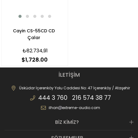
Cayin CS-55CD CD
Çalar
₺82.734,91
$1,728.00
İLETİŞİM
Üsküdar İçerenköy Yolu Caddesi No: 47 İçerenköy / Ataşehir
444 3 760 216 574 38 77
ilhan
extreme-audio.com
BİZ KİMİZ?
SÖZLEŞMELER