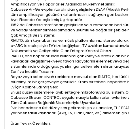
Amplifikasyon ve Hoparlörler Arasında Mükemmel Sinirji:
Cabasse Ar-Ge ekipleri tarafından geliştirilen DEAP (Akustik Perf
tüm amplifikasyon gücünün kullanılmasını sağlayan geri besleme d
Aynı Eksende Yerleştirilmiş Üç Hoparlör:
1952'de Cabasse tarafından geliştirilen ve o zamandan beri sürek
ve yapay renklendirmesi olmadan uyumlu ve doğal bir şekilde h
Çok Amaçlı Ses Sistemi:
RIALTO, tüm kaynaklarınızı ve müzik platformlarınızı stereo olara
e-ARC teknolojisiyle TV'nize bağlıyken, TV uzaktan kumandanızla d
Dokunmatik ve Gelişmekte Olan Entegre Kontrol Cihazı:
RIALTO, ana hoparlöründe kullanımı çok kolay ve pratik olan b
kaynakları değiştirmek veya favori radyolarını eklemek veya değiş
sistemlerinde olduğu gibi, yazılım güncellemeleri ekran arayüz
Zarif ve İncelikli Tasarım:
Beyaz veya saten siyah renklerde mevcut olan RIALTO, her türlü i
alüminyum bir çerçeveyle çevrilidir. Krom bir taban, hoparlöre 
Ev İçin Kalibre Edilmiş Ses:
En üst düzey sistemlere layık, entegre mikrofonuyla bu sistem, C
Cabasse Stream CONTROL uygulamasıyla kullanıcılar, evlerine ve te
Tüm Cabasse Bağlantılı Sistemleriyle Uyumludur:
Evin her odasına üst düzey ses getirmek için kullanıcılar, THE PE
yerinden farklı kaynakları (Akış, TV, Plak Çalar, vb.) dinlemek i
Ürün Teknik Özellikleri: