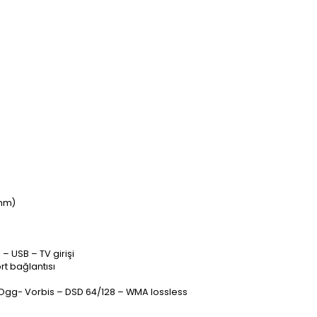
Ohm)
– USB – TV girişi
rt bağlantısı
Ogg- Vorbis – DSD 64/128 – WMA lossless