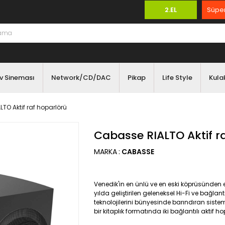
2.EL
Süper
v Sineması
Network/CD/DAC
Pikap
Life Style
Kulak
TO Aktif raf hoparlörü
Cabasse RIALTO Aktif r
MARKA
:
CABASSE
Venedik'in en ünlü ve en eski köprüsünden 
yılda geliştirilen geleneksel Hi-Fi ve bağlantı
teknolojilerini bünyesinde barındıran si
bir kitaplık formatında iki bağlantılı aktif 