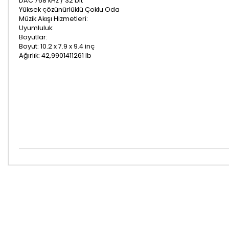
DAC 768 kHz / 32 bit
Yüksek çözünürlüklü Çoklu Oda
Müzik Akışı Hizmetleri:
Uyumluluk:
Boyutlar:
Boyut: 10.2 x 7.9 x 9.4 inç
Ağırlık: 42,9901411261 lb