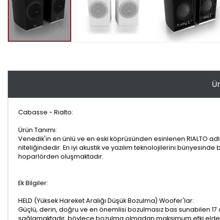
Ür
Cabasse - Rialto:
Ürün Tanımı:
Venedik'in en ünlü ve en eski köprüsünden esinlenen RIALTO adlı b
niteliğindedir. En iyi akustik ve yazılım teknolojilerini bünyesin
hoparlörden oluşmaktadır.
Ek Bilgiler:
HELD (Yüksek Hareket Aralığı Düşük Bozulma) Woofer'lar:
Güçlü, derin, doğru ve en önemlisi bozulmasız bas sunabilen 17 c
sağlamaktadır, böylece bozulma olmadan maksimum etki elde e