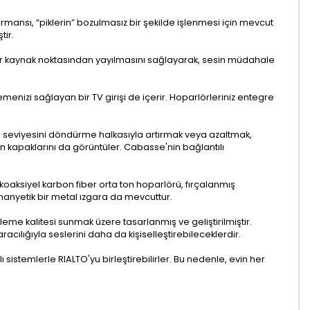
ormansı, “piklerin” bozulmasız bir şekilde işlenmesi için mevcut
tir.
k bir kaynak noktasından yayılmasını sağlayarak, sesin müdahale
menizi sağlayan bir TV girişi de içerir. Hoparlörleriniz entegre
 seviyesini döndürme halkasıyla artırmak veya azaltmak,
in kapaklarını da görüntüler. Cabasse'nin bağlantılı
koaksiyel karbon fiber orta ton hoparlörü, fırçalanmış
manyetik bir metal ızgara da mevcuttur.
me kalitesi sunmak üzere tasarlanmış ve geliştirilmiştir.
cılığıyla seslerini daha da kişiselleştirebileceklerdir.
sistemlerle RIALTO'yu birleştirebilirler. Bu nedenle, evin her