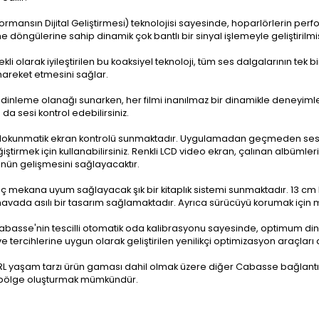
ormansın Dijital Geliştirmesi) teknolojisi sayesinde, hoparlörlerin perf
öngülerine sahip dinamik çok bantlı bir sinyal işlemeyle geliştirilmiş
li olarak iyileştirilen bu koaksiyel teknoloji, tüm ses dalgalarının te
areket etmesini sağlar.
k dinleme olanağı sunarken, her filmi inanılmaz bir dinamikle deneyimle
a sesi kontrol edebilirsiniz.
ir dokunmatik ekran kontrolü sunmaktadır. Uygulamadan geçmeden ses
tirmek için kullanabilirsiniz. Renkli LCD video ekran, çalınan albümler
ünün gelişmesini sağlayacaktır.
ç mekana uyum sağlayacak şık bir kitaplık sistemi sunmaktadır. 13 cm 
havada asılı bir tasarım sağlamaktadır. Ayrıca sürücüyü korumak için 
abasse'nin tescilli otomatik oda kalibrasyonu sayesinde, optimum dinle
rcihlerine uygun olarak geliştirilen yenilikçi optimizasyon araçları ara
ARL yaşam tarzı ürün gaması dahil olmak üzere diğer Cabasse bağlantılı 
çin bölge oluşturmak mümkündür.