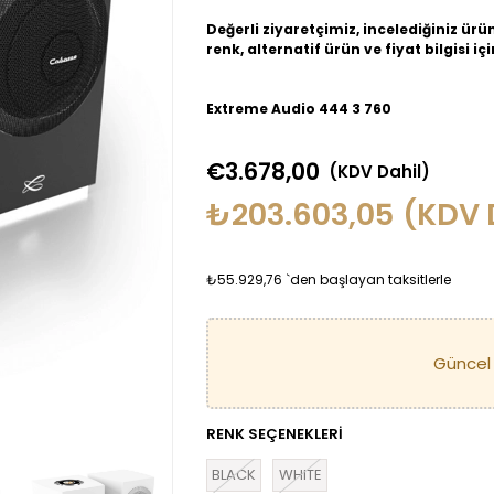
Değerli ziyaretçimiz, incelediğiniz ürü
renk, alternatif ürün ve fiyat bilgisi iç
Extreme Audio 444 3 760
€3.678,00
(KDV Dahil)
₺203.603,05
(KDV 
₺55.929,76
`den başlayan taksitlerle
RENK SEÇENEKLERİ
BLACK
WHITE