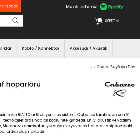
Müzik Listemiz
 Fırsatlar
SEPETIM
lıklar
Kablo / Konnektör
Aksesuar / Akustik
< < Önceki Sayfaya Dön
af hoparlörü
esinlenen RIALTO adlı bu yeni ses sistemi, Cabasse tarafından son 10
lı teknolojiler arasında bir köprü niteliğindedir. En iyi akustik ve yazılım
stem, Murano'yu anımsatan yumuşak ve yuvarlak hatlara sahip kompakt
hoparlörden oluşmaktadır.