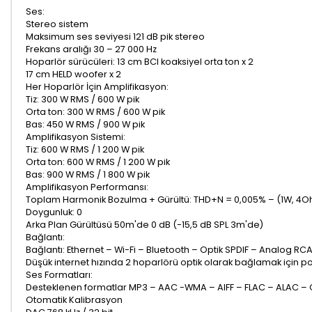
Ses:
Stereo sistem
Maksimum ses seviyesi 121 dB pik stereo
Frekans aralığı 30 – 27 000 Hz
Hoparlör sürücüleri: 13 cm BCI koaksiyel orta ton x 2
17 cm HELD woofer x 2
Her Hoparlör İçin Amplifikasyon:
Tiz: 300 W RMS / 600 W pik
Orta ton: 300 W RMS / 600 W pik
Bas: 450 W RMS / 900 W pik
Amplifikasyon Sistemi:
Tiz: 600 W RMS / 1 200 W pik
Orta ton: 600 W RMS / 1 200 W pik
Bas: 900 W RMS / 1 800 W pik
Amplifikasyon Performansı:
Toplam Harmonik Bozulma + Gürültü: THD+N = 0,005% – (1W, 4
Doygunluk: 0
Arka Plan Gürültüsü 50m'de 0 dB (-15,5 dB SPL 3m'de)
Bağlantı:
Bağlantı: Ethernet – Wi-Fi – Bluetooth – Optik SPDIF – Analog RCA 
Düşük internet hızında 2 hoparlörü optik olarak bağlamak için po
Ses Formatları:
Desteklenen formatlar MP3 – AAC -WMA – AIFF – FLAC – ALAC – 
Otomatik Kalibrasyon