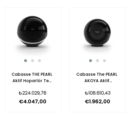
Cabasse THE PEARL
Cabasse The PEARL
Aktif Hoparlör Tek
AKOYA Aktif
Fiyatıdır
Hoparlör Adet
₺224.029,78
₺108.610,43
Fiyatıdır
€4.047,00
€1.962,00