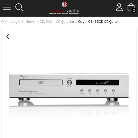
0
Anasayfa
Network/CD/DAC
CD Çalarlar
Cayin CS-55CD CD Çalar