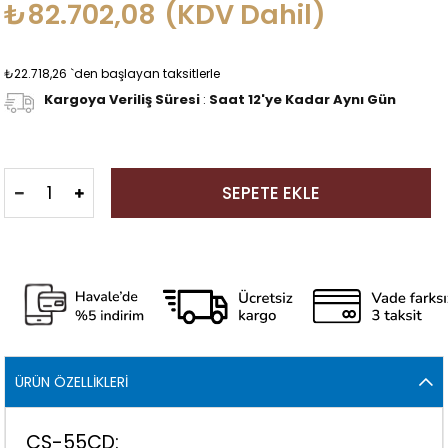
₺82.702,08
(KDV Dahil)
₺22.718,26
`den başlayan taksitlerle
Kargoya Veriliş Süresi
:
Saat 12'ye Kadar Aynı Gün
ÜRÜN ÖZELLIKLERI
CS-55CD: