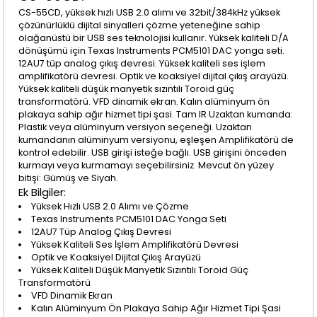
CS-55CD, yüksek hızlı USB 2.0 alımı ve 32bit/384kHz yüksek
çözünürlüklü dijital sinyalleri çözme yeteneğine sahip
olağanüstü bir USB ses teknolojisi kullanır. Yüksek kaliteli D/A
dönüşümü için Texas Instruments PCM5101 DAC yonga seti.
12AU7 tüp analog çıkış devresi. Yüksek kaliteli ses işlem
amplifikatörü devresi. Optik ve koaksiyel dijital çıkış arayüzü.
Yüksek kaliteli düşük manyetik sızıntılı Toroid güç
transformatörü. VFD dinamik ekran. Kalın alüminyum ön
plakaya sahip ağır hizmet tipi şasi. Tam IR Uzaktan kumanda:
Plastik veya alüminyum versiyon seçeneği. Uzaktan
kumandanın alüminyum versiyonu, eşleşen Amplifikatörü de
kontrol edebilir. USB girişi isteğe bağlı. USB girişini önceden
kurmayı veya kurmamayı seçebilirsiniz. Mevcut ön yüzey
bitişi: Gümüş ve Siyah.
Ek Bilgiler:
Yüksek Hızlı USB 2.0 Alımı ve Çözme
Texas Instruments PCM5101 DAC Yonga Seti
12AU7 Tüp Analog Çıkış Devresi
Yüksek Kaliteli Ses İşlem Amplifikatörü Devresi
Optik ve Koaksiyel Dijital Çıkış Arayüzü
Yüksek Kaliteli Düşük Manyetik Sızıntılı Toroid Güç
Transformatörü
VFD Dinamik Ekran
Kalın Alüminyum Ön Plakaya Sahip Ağır Hizmet Tipi Şasi