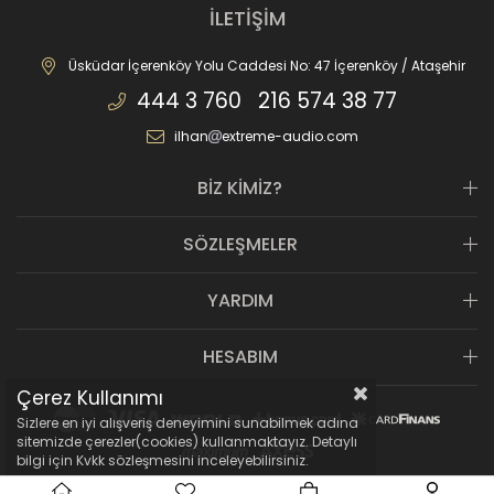
İLETİŞİM
Üsküdar İçerenköy Yolu Caddesi No: 47 İçerenköy / Ataşehir
444 3 760 216 574 38 77
ilhan
extreme-audio.com
BİZ KİMİZ?
SÖZLEŞMELER
YARDIM
HESABIM
Çerez Kullanımı
Sizlere en iyi alışveriş deneyimini sunabilmek adına
sitemizde çerezler(cookies) kullanmaktayız. Detaylı
bilgi için Kvkk sözleşmesini inceleyebilirsiniz.