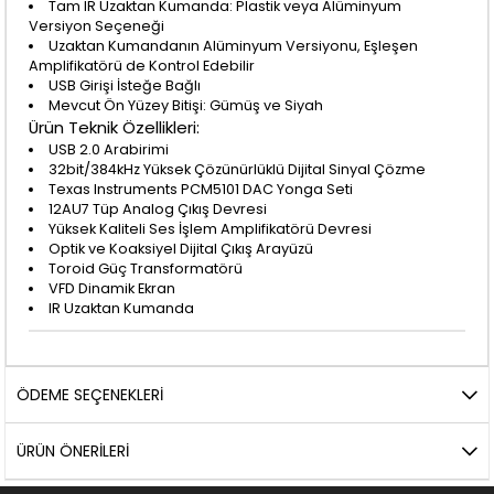
Tam IR Uzaktan Kumanda: Plastik veya Alüminyum
Versiyon Seçeneği
Uzaktan Kumandanın Alüminyum Versiyonu, Eşleşen
Amplifikatörü de Kontrol Edebilir
USB Girişi İsteğe Bağlı
Mevcut Ön Yüzey Bitişi: Gümüş ve Siyah
Ürün Teknik Özellikleri:
USB 2.0 Arabirimi
32bit/384kHz Yüksek Çözünürlüklü Dijital Sinyal Çözme
Texas Instruments PCM5101 DAC Yonga Seti
12AU7 Tüp Analog Çıkış Devresi
Yüksek Kaliteli Ses İşlem Amplifikatörü Devresi
Optik ve Koaksiyel Dijital Çıkış Arayüzü
Toroid Güç Transformatörü
VFD Dinamik Ekran
IR Uzaktan Kumanda
ÖDEME SEÇENEKLERI
ÜRÜN ÖNERILERI