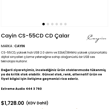
Cayin CS-55CD CD Çalar
MARKA
:
CAYIN
CS-55CD, yüksek hızlı USB 2.0 alımı ve 32bit/384kHz yüksek çözünürlüklü
dijital sinyalleri çözme yeteneğine sahip olağanüstü bir USB ses
teknolojisi kullanır.
Değerli ziyaretçimiz, incelediğiniz ürün stoklarımızda tükenmiş
ya da kritik stok olabilir. Güncel stok, renk, alternatif ürün ve
fiyat bilgisi için iletişime geçmenizi rica ederiz.
Extreme Audio 444 3 760
$1,728.00
(KDV Dahil)