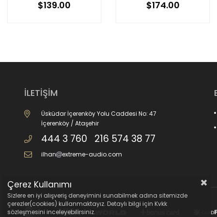
$139.00
$174.00
İLETİŞİM
Üsküdar İçerenköy Yolu Caddesi No: 47
İçerenköy / Ataşehir
444 3 760 216 574 38 77
ilhan
extreme-audio.com
Çerez Kullanımı
Sizlere en iyi alışveriş deneyimini sunabilmek adına sitemizde
çerezler(cookies) kullanmaktayız. Detaylı bilgi için Kvkk
sözleşmesini inceleyebilirsiniz.