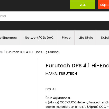
2.EL
Süper
v Sineması
Network/CD/DAC
Pikap
Life Style
Kulak
su
Furutech DPS 4.1 Hi-End Güç Kablosu
Furutech DPS 4.1 Hi-En
MARKA
:
FURUTECH
DPS-4.1
Ürün Açıklaması:
α (Alpha) OCC‐DUCC iletkeni, Furutech mü
seçkin iletkenlerden biridir. α (Alpha) OCC 