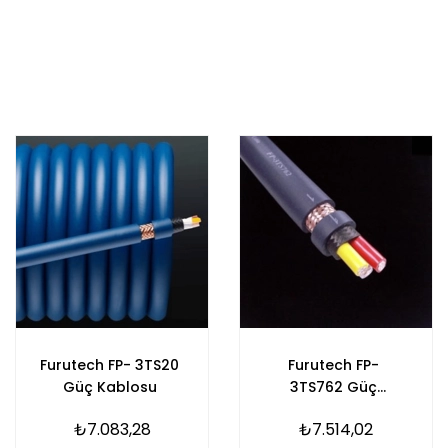
Furutech FP- 3TS20
Furutech FP-
Güç Kablosu
3TS762 Güç
Kablosu
₺7.083,28
₺7.514,02