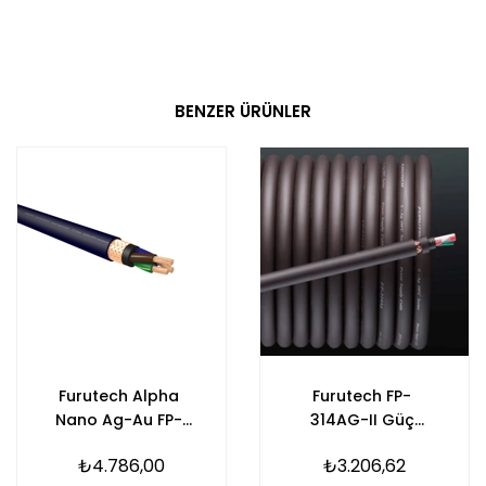
BENZER ÜRÜNLER
Furutech Alpha
Furutech FP-
Nano Ag-Au FP-
314AG-II Güç
S022N Güç Kablosu
Kablosu
₺4.786,00
₺3.206,62