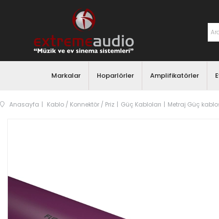
Markalar
Hoparlörler
Amplifikatörler
E
Anasayfa
Kablo / Konnektör / Priz
Güç Kabloları
Metraj Güç kablo