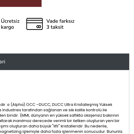
eri
dir. α (Alpha) OCC –DUCC, DUCC Ultra Kristalleşmiş Yüksek
Industries tarafından sağlanan ve sıkı kalite kontrolü ile
n biridir. (MMI, dünyanın en yüksek saflıkta oksijensiz bakırının
azaltarak inanılmaz derecede verimli bir iletken oluşturan yeni bir
i oluşturan daha büyük "lifli" kristalleridir. Bu nedenle,
 Demagnetizing işlemiyle daha fazla işlenmenin sonucudur. Bununla