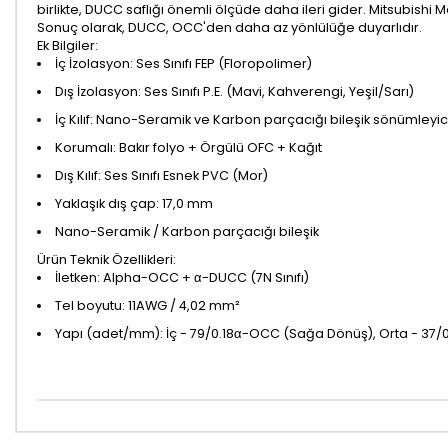
birlikte, DUCC saflığı önemli ölçüde daha ileri gider. Mitsubishi Mat
Sonuç olarak, DUCC, OCC'den daha az yönlülüğe duyarlıdır.
Ek Bilgiler:
İç İzolasyon: Ses Sınıfı FEP (Floropolimer)
Dış İzolasyon: Ses Sınıfı P.E. (Mavi, Kahverengi, Yeşil/Sarı)
İç Kılıf: Nano-Seramik ve Karbon parçacığı bileşik sönümleyic
Korumalı: Bakır folyo + Örgülü OFC + Kağıt
Dış Kılıf: Ses Sınıfı Esnek PVC (Mor)
Yaklaşık dış çap: 17,0 mm
Nano-Seramik / Karbon parçacığı bileşik
Ürün Teknik Özellikleri:
İletken: Alpha-OCC + α-DUCC (7N Sınıfı)
Tel boyutu: 11AWG / 4,02 mm²
Yapı (adet/mm): İç - 79/0.18α-OCC (Sağa Dönüş), Orta - 37/