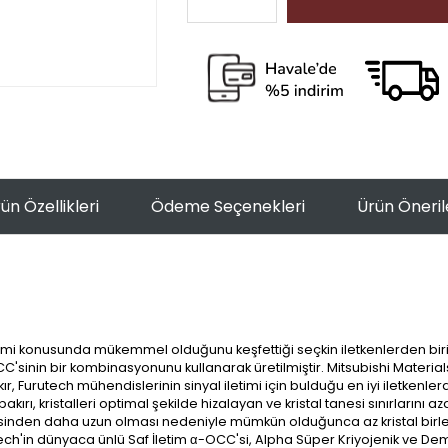
ün Özellikleri
Ödeme Seçenekleri
Ürün Öneril
imi konusunda mükemmel olduğunu keşfettiği seçkin iletkenlerden biri
C'sinin bir kombinasyonunu kullanarak üretilmiştir. Mitsubishi Materials 
 Furutech mühendislerinin sinyal iletimi için bulduğu en iyi iletkenlerde
kırı, kristalleri optimal şekilde hizalayan ve kristal tanesi sınırlarını 
kisinden daha uzun olması nedeniyle mümkün olduğunca az kristal birleşim
urutech'in dünyaca ünlü Saf İletim α-OCC'si, Alpha Süper Kriyojenik ve