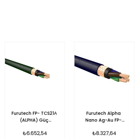
Furutech FP- TCS21Α
Furutech Alpha
(ALPHA) Güç
Nano Ag-Au FP-
kablosu
S032N Güç Kablosu
₺6.652,54
₺8.327,64