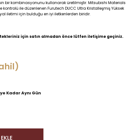
n bir kombinasyonunu kullanarak üretilmiştir. Mitsubishi Materials
te kontrolü ile düzenlenen Furutech DUCC Ultra Kristalleşmiş Yüksek
l iletimi için bulduğu en iyi iletkenlerden biridir.
stekleriniz için satın almadan önce lütfen iletişime geçiniz.
ahil)
'ye Kadar Aynı Gün