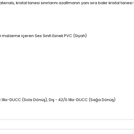
erials, kristal tanesi sınırlarını azaltmanın yanı sıra bakır kristal tanes
i malzeme içeren Ses Sınıfı Esnek PVC (Siyah)
0.18α-DUCC (Sola Dönüş), Dış - 42/0.18α-DUCC (Sağa Dönüş)