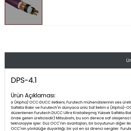
Ür
DPS-4.1
Ürün Açıklaması:
α (Alpha) OCC‐DUCC iletkeni, Furutech mühendislerinin ses üret
Saflıkta Bakır ve Furutech'in dünyaca ünlü Saf İletim α (Alpha)-OC
düzenlenen Furutech DUCC Ultra Kristalleşmiş Yüksek Saflıkta Bakır,
önde gelen üreticisidir) Mitsubishi, bu son derece saf oksijensiz ba
teknolojiyle işler. Düz OCC'nin avantajları, bir boyutunun diğer i
OCC'nin yönlülüğe duyarlılığı; bir yol en az direnci sergiler. F