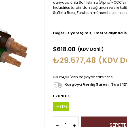
dünyaca ünlü Saf İletim α (Alpha)-OCC'sini
Industries tarafından sağlanan ve sıkı kali
Saflıkta Bakır, Furutech mühendislerinin sinya
Değerli ziyaretçimiz, 1 metre dışında i
$618.00
(KDV Dahil)
₺29.577,48
(KDV D
₺8.124,93
`den başlayan taksitlerle
Kargoya Veriliş Süresi
:
Saat 12
UZUNLUK
1 METRE