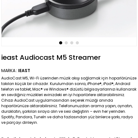
ieast Audiocast M5 Streamer
MARKA
:
IEAST
AudioCast M5, Wi-Fi üzerinden müzik akışı sağlamak için hoparlörünüze
takılan küçük bir cihazdır. Kurulumdan sonra, iPhone®, iPad®, Android
telefon ve tablet, Mac® ve Windows® dizüstü bilgisayarlarınızı kullanarak
en sevdiğiniz müzikleri evinizdeki en iyi hoparlörlere aktarabilirsiniz.
Cihazı AudioCast uygulamasından seçerek müziği anında
hoparlörünüze aktarabilirsiniz. Telefonunuzdan arama yapın, oynatın,
duraklatın, şarkıları sıraya alın ve sesi değiştirin – evin her yerinden.
Spotify, Pandora, TuneIn ve daha fazlasından yüz binlerce şarkı, radyo
ve parçayı dinleyin.