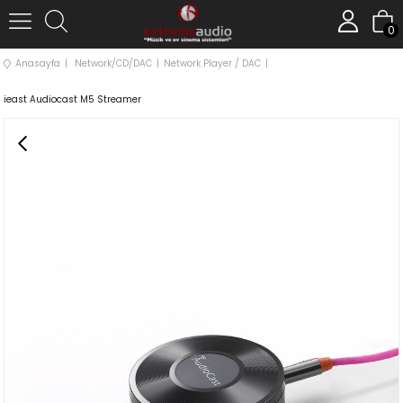
0
Anasayfa
Network/CD/DAC
Network Player / DAC
ieast Audiocast M5 Streamer