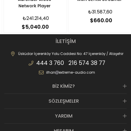
Network Player
₺31.587,60
₺241.214,40
$660.00
$5,040.00
İLETİŞİM
Üsküdar İçerenköy Yolu Caddesi No: 47 İçerenköy / Ataşehir
444 3 760 216 574 38 77
ilhan
extreme-audio.com
BİZ KİMİZ?
SÖZLEŞMELER
YARDIM
HESABIM