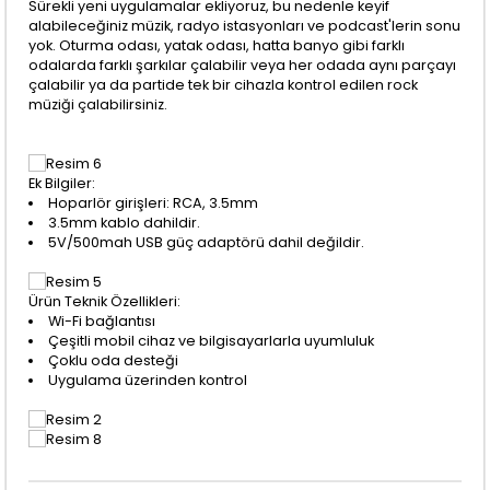
Sürekli yeni uygulamalar ekliyoruz, bu nedenle keyif
alabileceğiniz müzik, radyo istasyonları ve podcast'lerin sonu
yok. Oturma odası, yatak odası, hatta banyo gibi farklı
odalarda farklı şarkılar çalabilir veya her odada aynı parçayı
çalabilir ya da partide tek bir cihazla kontrol edilen rock
müziği çalabilirsiniz.
Ek Bilgiler:
Hoparlör girişleri: RCA, 3.5mm
3.5mm kablo dahildir.
5V/500mah USB güç adaptörü dahil değildir.
Ürün Teknik Özellikleri:
Wi-Fi bağlantısı
Çeşitli mobil cihaz ve bilgisayarlarla uyumluluk
Çoklu oda desteği
Uygulama üzerinden kontrol