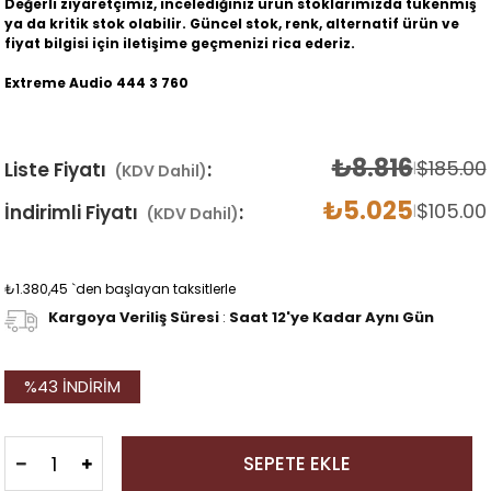
Değerli ziyaretçimiz, incelediğiniz ürün stoklarımızda tükenmiş
ya da kritik stok olabilir. Güncel stok, renk, alternatif ürün ve
fiyat bilgisi için iletişime geçmenizi rica ederiz.
Extreme Audio 444 3 760
₺8.816
$185.00
Liste Fiyatı
:
|
(KDV Dahil)
₺5.025
$105.00
İndirimli Fiyatı
:
|
(KDV Dahil)
₺1.380,45
`den başlayan taksitlerle
Kargoya Veriliş Süresi
:
Saat 12'ye Kadar Aynı Gün
%
43
İNDIRIM