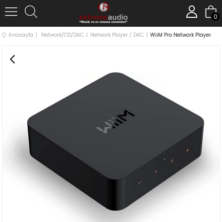
0
Anasayfa
Network/CD/DAC
Network Player / DAC
WiiM Pro Network Player