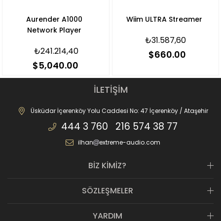
000
Wiim ULTRA Streamer
Cary Audio DMS
er
Network Play
₺31.587,60
40
₺497.826,0
$660.00
0
€9.000,0
İLETİŞİM
Üsküdar İçerenköy Yolu Caddesi No: 47 İçerenköy / Ataşehir
444 3 760 216 574 38 77
ilhan
extreme-audio.com
BİZ KİMİZ?
SÖZLEŞMELER
YARDIM