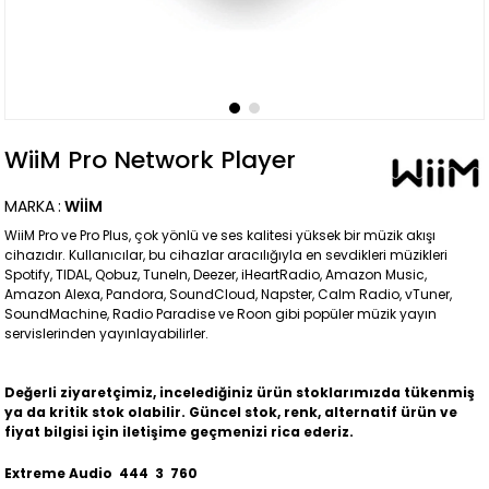
WiiM Pro Network Player
MARKA
:
WIIM
WiiM Pro ve Pro Plus, çok yönlü ve ses kalitesi yüksek bir müzik akışı
cihazıdır. Kullanıcılar, bu cihazlar aracılığıyla en sevdikleri müzikleri
Spotify, TIDAL, Qobuz, TuneIn, Deezer, iHeartRadio, Amazon Music,
Amazon Alexa, Pandora, SoundCloud, Napster, Calm Radio, vTuner,
SoundMachine, Radio Paradise ve Roon gibi popüler müzik yayın
servislerinden yayınlayabilirler.
Değerli ziyaretçimiz, incelediğiniz ürün stoklarımızda tükenmiş
ya da kritik stok olabilir. Güncel stok, renk, alternatif ürün ve
fiyat bilgisi için iletişime geçmenizi rica ederiz.
Extreme Audio 444 3 760