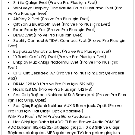
Siri ile Çalışır: Evet (Pro ve Pro Plus için: Evet)
WiiM veya Linkplay Cihazları ile Grup Oluşturma: Evet (Pro
ve Pro Plus için: Evet)
AirPlay 2: Evet (Pro ve Pro Plus için: Evet)
Çift Yönlü Bluetooth: Evet (Pro ve Pro Plus için: Evet)
Roon Ready: Yok (Pro ve Pro Plus için: Evet)
DLNA: Evet (Pro ve Pro Plus için: Evet)
Spotify Connect & TIDAL Connect: Evet (Pro ve Pro Plus için:
Evet)
Boşluksuz Oynatma: Evet (Pro ve Pro Plus için: Evet)
10 Bantlı Grafik EQ: Evet (Pro ve Pro Plus için: Evet)
Linkplay Müzik Akışı Platformu: Evet (Pro ve Pro Plus için:
Evet)
CPU: Çift Çekirdekli A7 (Pro ve Pro Plus için: Dört Çekirdekli
A53)
DRAM: 128 MB (Pro ve Pro Plus için: 512 MB)
Flash: 128 MB (Pro ve Pro Plus için: 512 MB)
Ses Giriş Bağlantı Noktası: AUX 3.5mm jack (Pro ve Pro Plus
için: Hat Girişi, Optik)
Ses Çıkış Bağlantı Noktası: AUX 3.5mm jack, Optik (Pro ve
Pro Plus için: Hat Çıkışı, Optik, Koaksiyel)
WiiM Pro Plus'ın WiiM Pro'ya Göre Faydaları:
Hat Girişi için Daha İyi ADC: TI Burr-Brown Audio PCM1861
ADC kullanır, 192kHz/32-bit dijital çıkışa, 110 dB SNR'ye ulaşır.
Böylece, plak çalar, MP3 çalar veya TV'den gelen giriş için