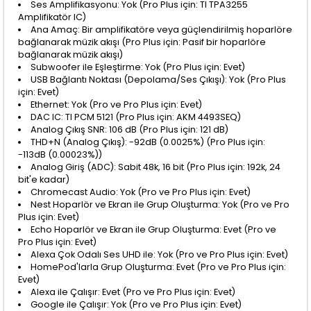
Ses Amplifikasyonu: Yok (Pro Plus için: TI TPA3255
Amplifikatör IC)
Ana Amaç: Bir amplifikatöre veya güçlendirilmiş hoparlöre
bağlanarak müzik akışı (Pro Plus için: Pasif bir hoparlöre
bağlanarak müzik akışı)
Subwoofer ile Eşleştirme: Yok (Pro Plus için: Evet)
USB Bağlantı Noktası (Depolama/Ses Çıkışı): Yok (Pro Plus
için: Evet)
Ethernet: Yok (Pro ve Pro Plus için: Evet)
DAC IC: TI PCM 5121 (Pro Plus için: AKM 4493SEQ)
Analog Çıkış SNR: 106 dB (Pro Plus için: 121 dB)
THD+N (Analog Çıkış): -92dB (0.0025%) (Pro Plus için:
-113dB (0.00023%))
Analog Giriş (ADC): Sabit 48k, 16 bit (Pro Plus için: 192k, 24
bit'e kadar)
Chromecast Audio: Yok (Pro ve Pro Plus için: Evet)
Nest Hoparlör ve Ekran ile Grup Oluşturma: Yok (Pro ve Pro
Plus için: Evet)
Echo Hoparlör ve Ekran ile Grup Oluşturma: Evet (Pro ve
Pro Plus için: Evet)
Alexa Çok Odalı Ses UHD ile: Yok (Pro ve Pro Plus için: Evet)
HomePod'larla Grup Oluşturma: Evet (Pro ve Pro Plus için:
Evet)
Alexa ile Çalışır: Evet (Pro ve Pro Plus için: Evet)
Google ile Çalışır: Yok (Pro ve Pro Plus için: Evet)