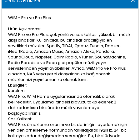
ÜRÜN ÖZELLIKLERI
WiiM - Pro ve Pro Plus:
Ürün Açıklaması:
WiiM Pro ve Pro Plus, çok yönlü ve ses kalitesi yüksek bir müzik
akışı cihazıdır. Kullanıcılar, bu cihazlar aracılığıyla en
sevdikleri müzikleri Spotify, TIDAL, Qobuz, TuneIn, Deezer,
iHeartRadio, Amazon Music, Amazon Alexa, Pandora,
SoundCloud, Napster, Calm Radio, vTuner, SoundMachine,
Radio Paradise ve Roon gibi popüler müzik yayın
servislerinden yayınlayabilirler. Ayrıca, WiiM Pro ve Pro Plus
cihazları, NAS veya yerel dosyalarınıza bağlanarak
müziklerinizi yayınlamanıza olanak tanır.
Ek Bilgiler:
Kurulum:
WiiM Pro, WiiM Home uygulamasında otomatik olarak
belirecektir. Uygulama içindeki kılavuzu takip ederek 2
dakikadan kısa bir sürede müzik yayınlamaya
başlayabilirsiniz.
Ses Kalitesi:
WiiM Pro, örnekleme oranını ve bit derinliğini ayarlamak için
yeniden örnekleme normundan farklılaşarak 192kHz, 24-bit
kaliteye kadar değişmeden ses sağlar. Bu, bir stüdyoda