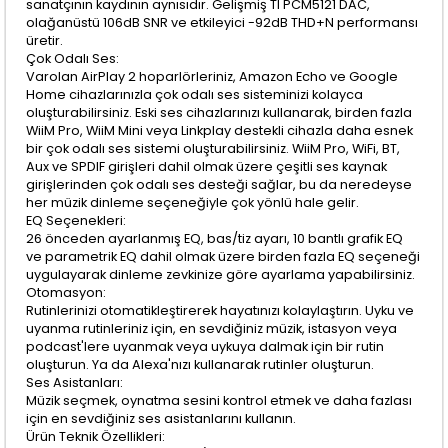
sanatçının kaydının aynısıdır. Gelişmiş TI PCM5121 DAC,
olağanüstü 106dB SNR ve etkileyici -92dB THD+N performansı
üretir.
Çok Odalı Ses:
Varolan AirPlay 2 hoparlörleriniz, Amazon Echo ve Google
Home cihazlarınızla çok odalı ses sisteminizi kolayca
oluşturabilirsiniz. Eski ses cihazlarınızı kullanarak, birden fazla
WiiM Pro, WiiM Mini veya Linkplay destekli cihazla daha esnek
bir çok odalı ses sistemi oluşturabilirsiniz. WiiM Pro, WiFi, BT,
Aux ve SPDIF girişleri dahil olmak üzere çeşitli ses kaynak
girişlerinden çok odalı ses desteği sağlar, bu da neredeyse
her müzik dinleme seçeneğiyle çok yönlü hale gelir.
EQ Seçenekleri:
26 önceden ayarlanmış EQ, bas/tiz ayarı, 10 bantlı grafik EQ
ve parametrik EQ dahil olmak üzere birden fazla EQ seçeneği
uygulayarak dinleme zevkinize göre ayarlama yapabilirsiniz.
Otomasyon:
Rutinlerinizi otomatikleştirerek hayatınızı kolaylaştırın. Uyku ve
uyanma rutinleriniz için, en sevdiğiniz müzik, istasyon veya
podcast'lere uyanmak veya uykuya dalmak için bir rutin
oluşturun. Ya da Alexa'nızı kullanarak rutinler oluşturun.
Ses Asistanları:
Müzik seçmek, oynatma sesini kontrol etmek ve daha fazlası
için en sevdiğiniz ses asistanlarını kullanın.
Ürün Teknik Özellikleri: