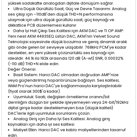
yüksek sadakatte analogdan dijitale dönüşüm sağlar.
Ultra Düşük Gürültülü Saat, Güç ve Devre Tasarımı: Analog
ses çıkışı için –110dB'den düşük THD+N performansına
ulaşmak için ultra düşük gürültülü saat, güç kaynağı ve
dikkatlice PCB düzenlemesi kullanır.
Daha İyi Hat Çıkışı Ses Kalitesi için AKM DAC ve TI OP AMP:
Yeni nesil AKM 4493SEQ üstün DAC, AKM'nin Velvet Sound
Teknolojisi sayesinde düşük bozulma ve geniş dinamik aralık
gibi önde gelen bir seviyeye ulaşabilir. 768kHz PCM'ye kadar
destekler, en yeni yüksek çözünürlüklü ses kaynağı için
idealdir. 44.1k ila 192k arasında 120 dB (A-wt) SNR, 0.00032%
(-110 dB) THD+N elde edin.
Değer Önerisi:
Basit Sistem: Harici DAC olmadan doğrudan AMP'nize
veya güçlendirilmiş hoparlörünüze bağlayın. Ses kalitesi,
WiiM Pro'nun harici DAC'ye bağlanmasıyla karşılaştırılabilir
(fiyat olarak 300$'a kadar).
Uyumluluk: Saati, değişken örnekleme oranını/bit
derinliğini düzgün bir şekilde işleyemeyen veya 24-bit/192kHz
dijital girişe kadar desteklemeyen bazı (düşük kaliteli)
DAC'lerle ilgili uyumluluk sorunlarını çözün.
Analog Giriş için Daha İyi Ses Kalitesi: Analog giriş
kaynakları için daha iyi ses kalitesi.
Maliyet Etkin: Harici DAC ve kablo maliyetlerinden tasarruf
edin.